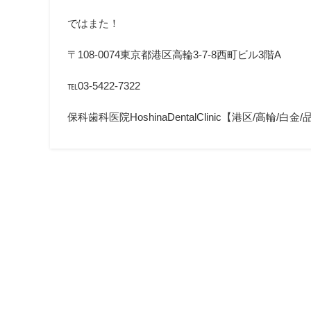
ではまた！
〒108-0074東京都港区高輪3-7-8西町ビル3階A
℡03-5422-7322
保科歯科医院HoshinaDentalClinic【港区/高輪/白金