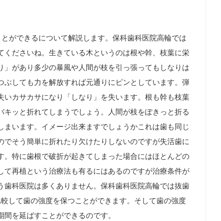
すことができるについて解説します。保科歯科医院高輪では
てくださいね。生きている木というのは根や幹、枝葉に栄
り」があり多少の暴風や人間が枝を引っ張ってもしなりは
つぶしても力を解放すれば元通りにピンとしています。弾
失いカサカサになり「しなり」を失います。根も幹も枝葉
バキッと折れてしまうでしょう。人間が枝をぽきっと折る
しまいます。イメージ出来ますでしょうかこれは歯も同じ
のでそう簡単に折れたり欠けたりしないのですが失活歯に
す。特に歯根で破折が起きてしまった場合にはほとんどの
して再植という治療法も有るにはあるのですが治療条件が
う歯科医院は多くありません。保科歯科医院高輪では抜歯
比較して歯の強度を保つことができます。そして歯の強度
期間を延ばすことができるのです。