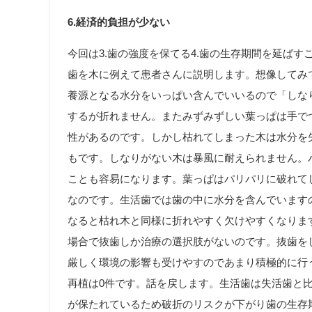
6.経済的負担が少ない
今回は3.歯の強度を保てる4.歯の生存期間を延ば
歯を木に例えて患者さんに説明します。想像してみ
養源となる水分をいっぱい含んでいいるので「しな
するが折れません。またみずみずしい葉っぱは手で
性があるのです。しかし枯れてしまった木は水分を
もです。しなりがない木は暴風に耐えられません。
ことも容易になります。葉っぱはパリパリに破れて
なのです。生活歯では歯の中に水分を含んでいます
なると枯れ木と同様に折れやすく欠けやすくなりま
場合で抜歯しか治療の選択肢がないのです。抜歯を
厳しく環境の影響も受けやすのであまり積極的に行
再植は0件です。話を戻します。生活歯は失活歯と
が保たれているため破折のリスクが下がり歯の生存