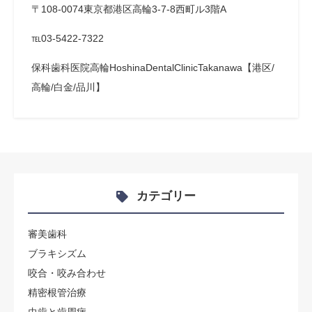
〒108-0074東京都港区高輪3-7-8西町ル3階A
℡03-5422-7322
保科歯科医院高輪HoshinaDentalClinicTakanawa【港区/
高輪/白金/品川】
カテゴリー
審美歯科
ブラキシズム
咬合・咬み合わせ
精密根管治療