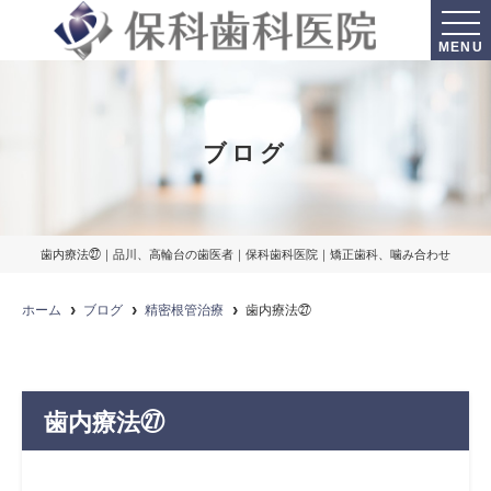
MENU
ブログ
歯内療法㉗｜品川、高輪台の歯医者｜保科歯科医院｜矯正歯科、噛み合わせ
ホーム
ブログ
精密根管治療
歯内療法㉗
歯内療法㉗