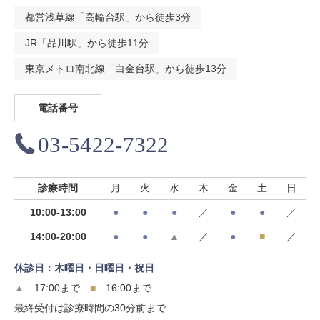
都営浅草線「高輪台駅」から徒歩3分
JR「品川駅」から徒歩11分
東京メトロ南北線「白金台駅」から徒歩13分
電話番号
03-5422-7322
診療時間
月
火
水
木
金
土
日
10:00-13:00
●
●
●
／
●
●
／
14:00-20:00
●
●
▲
／
●
■
／
休診日：木曜日・日曜日・祝日
▲
…17:00まで
■
…16:00まで
最終受付は診療時間の30分前まで