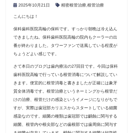
2025年10月21日
精密根管治療
,
根管治療
こんにちは！
保科歯科医院高輪の保科です。すっかり朝晩は冷え込ん
できましたね。保科歯科医院高輪の院内もクーラーの出
番が終わりました。タワーファンで送風している程度が
ちょうどよい感じです。
さて本日のブログは歯内療法の27回目です。今回は保科
歯科医院高輪で行っている根管消毒について解説してい
きます。便宜的に根管消毒と書きましたが正確には象牙
質全体消毒です。根管治療というネーミングから根管だ
けの治療、根管だけの感染というイメージになりがちで
すが、実際は歯冠部カリエスからスタートしている細菌
感染なのです。細菌の種類は歯冠部では齲蝕に関与する
細菌、根管内や根尖部などの歯根部では歯周病に関与す
る細菌が存在しています。齲蝕に関与する細菌は好気性