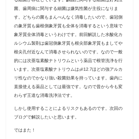
菌、歯周病に関与する細菌は嫌気性菌が主役になりま
す。どちらの菌もまんべんなく消毒したいので、歯冠側
の象牙質も歯根側象牙質も全体を消毒するという意味で
象牙質全体消毒というわけです。前回解説した水酸化カ
ルシウム製剤は歯冠側象牙質も根尖部象牙質もましてや
根尖孔付近なんて消毒させられないのです。なので一般
的には次亜塩素酸ナトリウムという薬品で根管洗浄を行
います。次亜塩素酸ナトリウムは㏗12.7ほどの強アルカ
リ性なのでかなり強い殺菌効果を持っています。歯内に
直接使える薬品としては最強です。なので昔から今も変
わらず王道な消毒洗浄法です。
しかし使用することによるリスクもあるのです。次回の
ブログで解説したいと思います。
ではまた！